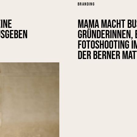
BRANDING
ine
Mama macht Bus
usgeben
Gründerinnen, e
Fotoshooting i
der Berner Mat