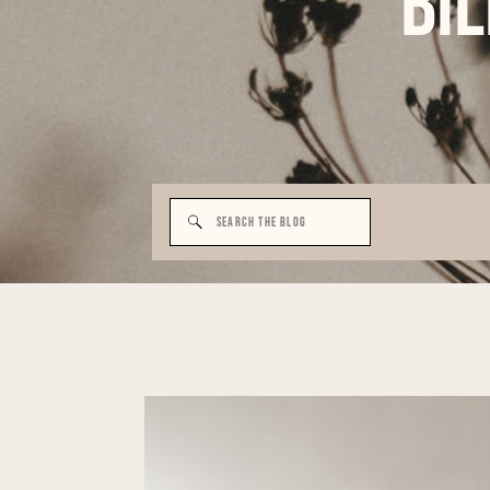
Bi
Search
for: