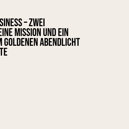
iness – zwei
ine Mission und ein
m goldenen Abendlicht
te