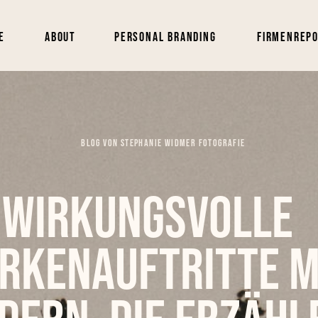
e
About
Personal Branding
Firmenrep
BLOG VON STEPHANIE WIDMER FOTOGRAFIE
Wirkungsvolle
rkenauftritte m