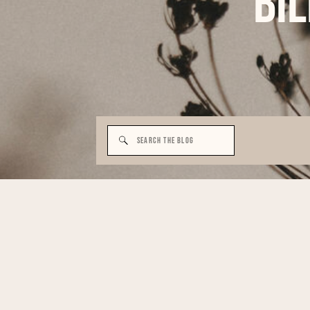
Bi
Search
for: