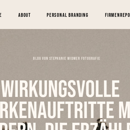
e
About
Personal Branding
Firmenrep
BLOG VON STEPHANIE WIDMER FOTOGRAFIE
Wirkungsvolle
rkenauftritte m