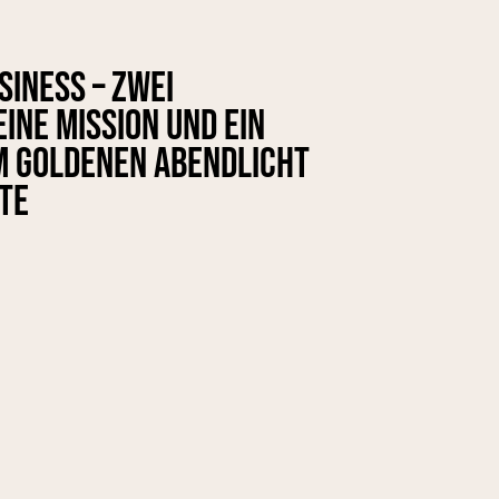
iness – zwei
ine Mission und ein
m goldenen Abendlicht
te