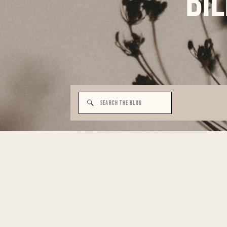
Bi
Search
for: