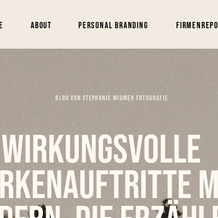
e
About
Personal Branding
Firmenrep
BLOG VON STEPHANIE WIDMER FOTOGRAFIE
Wirkungsvolle
rkenauftritte m