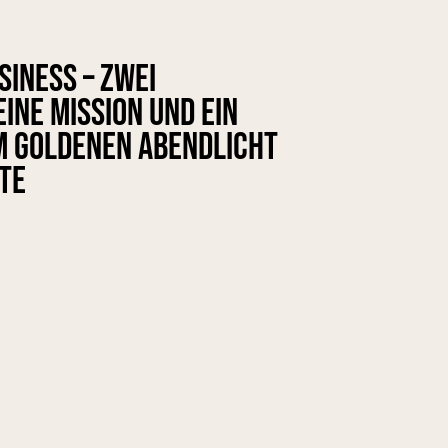
iness – zwei
ine Mission und ein
m goldenen Abendlicht
te