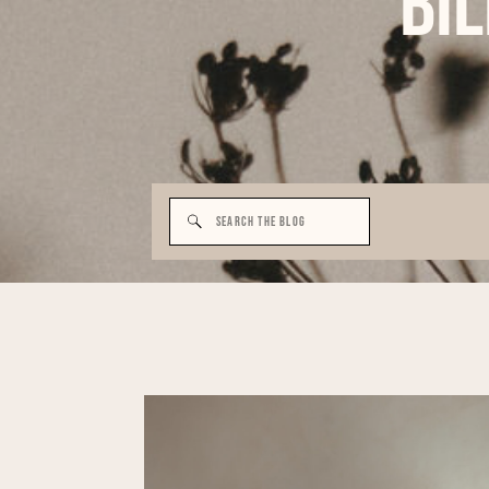
Bi
Search
for: