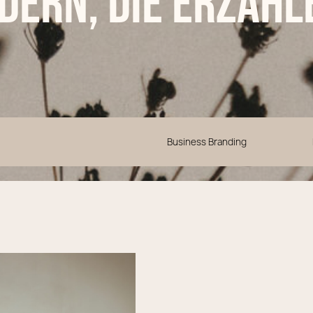
ldern, die erzähl
Business Branding