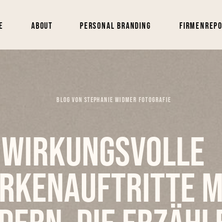
e
About
Personal Branding
Firmenrep
BLOG VON STEPHANIE WIDMER FOTOGRAFIE
Wirkungsvolle
rkenauftritte m