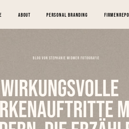
e
About
Personal Branding
Firmenrep
BLOG VON STEPHANIE WIDMER FOTOGRAFIE
Wirkungsvolle
rkenauftritte m