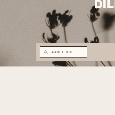
Bi
Search
for: